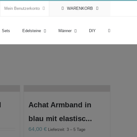
Mein Benutzerkonto
WARENKORB
Sets
Edelsteine
Männer
DIY
d
Achat Armband in
blau mit elastisc...
64,00
€
Lieferzeit: 3 – 5 Tage