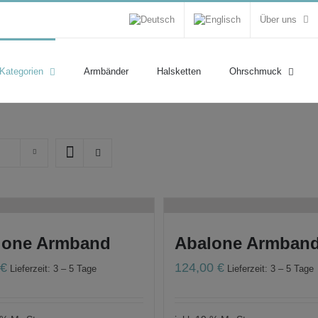
Über uns
 Kategorien
Armbänder
Halsketten
Ohrschmuck
lone Armband
Abalone Armban
0
€
124,00
€
Lieferzeit: 3 – 5 Tage
Lieferzeit: 3 – 5 Tage