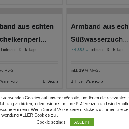
band aus echten
Armband aus ech
helkernperl...
Süßwasserzuch...
€
74,00
€
Lieferzeit: 3 – 5 Tage
Lieferzeit: 3 – 5 Tage
9 % MwSt.
inkl. 19 % MwSt.
n Warenkorb
Details
In den Warenkorb
r verwenden Cookies auf unserer Website, um Ihnen die relevantest
fahrung zu bieten, indem wir uns an Ihre Präferenzen und wiederholt
band aus Jade
Armband aus Kar
suche erinnern. Wenn Sie auf "Akzeptieren" klicken, stimmen Sie de
rwendung ALLER Cookies zu..
tisch 6 mm (K...
4 mm Rondelle
Cookie settings
ACCEPT