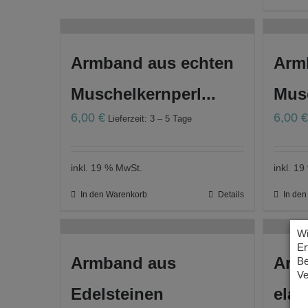
Armband aus echten
Arm
Muschelkernperl...
Musc
6,00
€
6,00
Lieferzeit: 3 – 5 Tage
inkl. 19 % MwSt.
inkl. 1
In den Warenkorb
Details
In de
Wi
Er
Armband aus
Arm
Be
Ve
Edelsteinen
elas