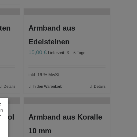
ten
Armband aus
Edelsteinen
15,00
€
Lieferzeit: 3 – 5 Tage
inkl. 19 % MwSt.
Details
In den Warenkorb
Details
e
en
neol
Armband aus Koralle
r
10 mm