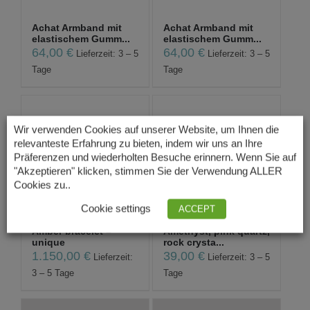
Achat Armband mit
Achat Armband mit
elastischem Gumm...
elastischem Gumm...
64,00
€
64,00
€
Lieferzeit: 3 – 5
Lieferzeit: 3 – 5
Tage
Tage
Agate bracelet –
Agate bracelet –
Wir verwenden Cookies auf unserer Website, um Ihnen die
Buddah brac...
Buddah brac...
relevanteste Erfahrung zu bieten, indem wir uns an Ihre
9,00
€
9,00
€
Lieferzeit: 3 – 5
Lieferzeit: 3 – 5
Präferenzen und wiederholten Besuche erinnern. Wenn Sie auf
"Akzeptieren" klicken, stimmen Sie der Verwendung ALLER
Tage
Tage
Cookies zu..
Cookie settings
ACCEPT
Amber bracelet –
Amethyst, pink quartz,
unique
rock crysta...
1.150,00
€
39,00
€
Lieferzeit:
Lieferzeit: 3 – 5
3 – 5 Tage
Tage